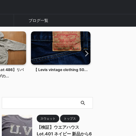
ブログ一覧
Lot 486】リバ
【 Levis vintage clothing 50...
【ブーツの季節到来】
の...
ング1907のちょっと
スウェット
トップス
【検証】ウエアハウス
Lot.401 ネイビー 新品から6