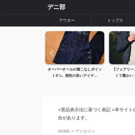
デニ部
アウター
トップス
年変化レビュー】
オーバーオールの着こなしポイン
【フェアリー
OUSE 1001XX ...
ト3つ。相性の良いアイテ...
くて暖かい！
<景品表示法に基づく表記 >本サイ
合があります。
HOME
>
アメカジ
>