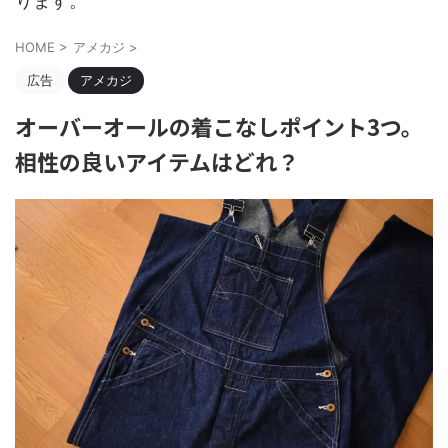
ります。
HOME
>
アメカジ
>
広告
アメカジ
オーバーオールの着こなしポイント3つ。
相性の良いアイテムはどれ？