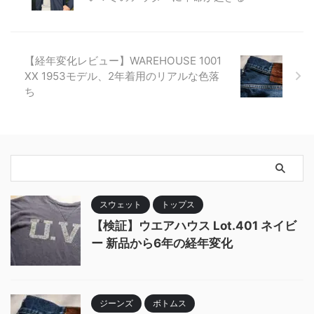
【経年変化レビュー】WAREHOUSE 1001
XX 1953モデル、2年着用のリアルな色落
ち
スウェット
トップス
【検証】ウエアハウス Lot.401 ネイビ
ー 新品から6年の経年変化
ジーンズ
ボトムス