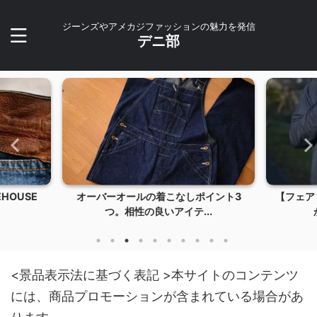
ジーンズやアメカジファッションの魅力を発信
デニ部
イント3
【フェアリーノヴァ2】薄くて軽くて暖
【202
..
かい！冬のアウター...
<景品表示法に基づく表記 >本サイトのコンテンツ
には、商品プロモーションが含まれている場合があ