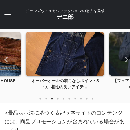
ジーンズやアメカジファッションの魅力を発信
デニ部
イント3
【フェアリーノヴァ2】薄くて軽くて暖
【202
..
かい！冬のアウター...
<景品表示法に基づく表記 >本サイトのコンテンツ
には、商品プロモーションが含まれている場合があ