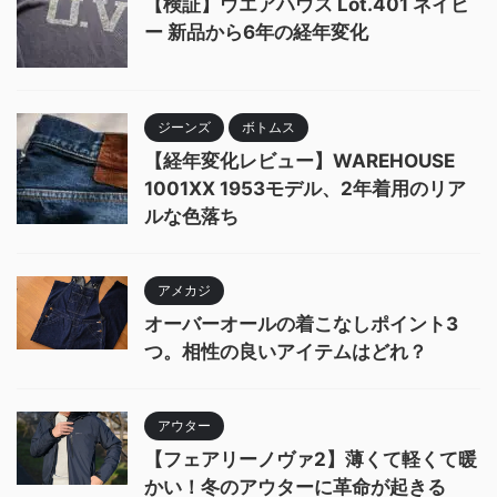
【検証】ウエアハウス Lot.401 ネイビ
ー 新品から6年の経年変化
ジーンズ
ボトムス
【経年変化レビュー】WAREHOUSE
1001XX 1953モデル、2年着用のリア
ルな色落ち
アメカジ
オーバーオールの着こなしポイント3
つ。相性の良いアイテムはどれ？
アウター
【フェアリーノヴァ2】薄くて軽くて暖
かい！冬のアウターに革命が起きる