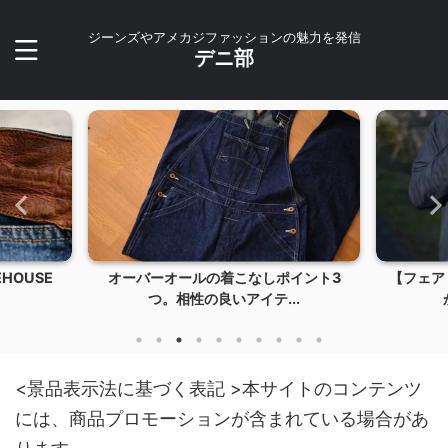
ジーンズやアメカジファッションの魅力を発信
デニ部
USE
オーバーオールの着こなしポイント3
【フェアリー
つ。相性の良いアイテ...
かい
<景品表示法に基づく表記 >本サイトのコンテンツ
には、商品プロモーションが含まれている場合があ