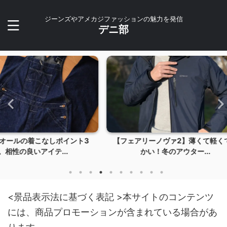
ジーンズやアメカジファッションの魅力を発信
デニ部
イント3
【フェアリーノヴァ2】薄くて軽くて暖
【202
..
かい！冬のアウター...
<景品表示法に基づく表記 >本サイトのコンテンツ
には、商品プロモーションが含まれている場合があ