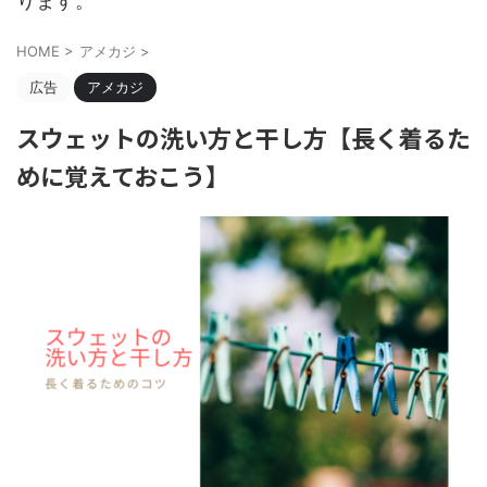
ります。
HOME
>
アメカジ
>
広告
アメカジ
スウェットの洗い方と干し方【長く着るた
めに覚えておこう】