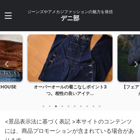
ジーンズやアメカジファッションの魅力を発信
デニ部
イント3
【フェアリーノヴァ2】薄くて軽くて暖
【202
..
かい！冬のアウター...
<景品表示法に基づく表記 >本サイトのコンテンツ
には、商品プロモーションが含まれている場合があ