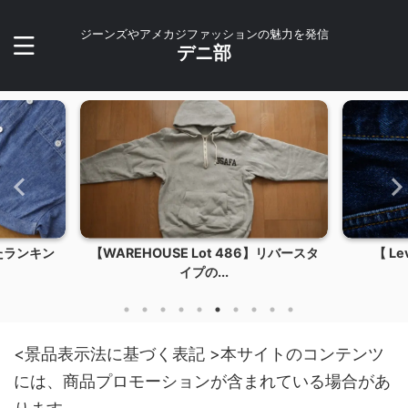
ジーンズやアメカジファッションの魅力を発信
デニ部
 Lot 486】リバースタ
【 Levis vintage clothing 50...
プの...
<景品表示法に基づく表記 >本サイトのコンテンツ
には、商品プロモーションが含まれている場合があ