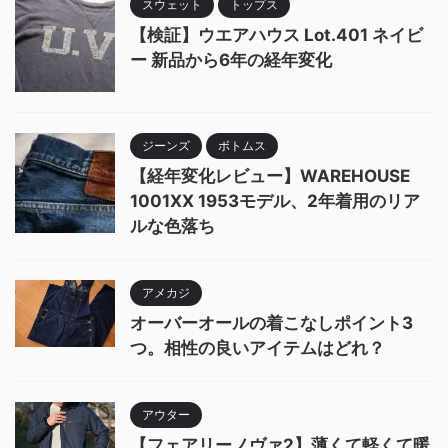
スウェット
トップス
【検証】ウエアハウス Lot.401 ネイビ
ー 新品から6年の経年変化
ジーンズ
ボトムス
【経年変化レビュー】WAREHOUSE
1001XX 1953モデル、2年着用のリア
ルな色落ち
アメカジ
オーバーオールの着こなしポイント3
つ。相性の良いアイテムはどれ？
アウター
【フェアリーノヴァ2】薄くて軽くて暖