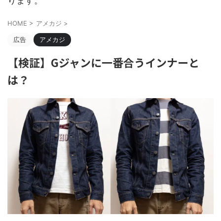
ります。
HOME
>
アメカジ
>
広告
アメカジ
【検証】Gジャンに一番合うインナーと
は？