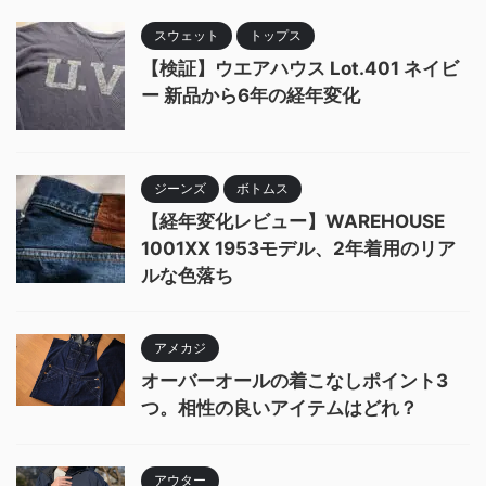
スウェット
トップス
【検証】ウエアハウス Lot.401 ネイビ
ー 新品から6年の経年変化
ジーンズ
ボトムス
【経年変化レビュー】WAREHOUSE
1001XX 1953モデル、2年着用のリア
ルな色落ち
アメカジ
オーバーオールの着こなしポイント3
つ。相性の良いアイテムはどれ？
アウター