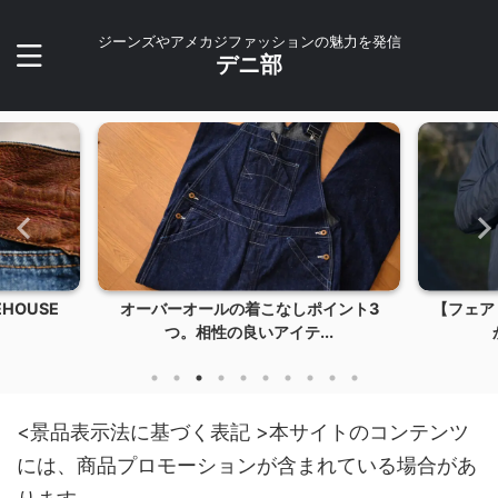
ジーンズやアメカジファッションの魅力を発信
デニ部
しポイント3
【フェアリーノヴァ2】薄くて軽くて暖
【2
テ...
かい！冬のアウター...
<景品表示法に基づく表記 >本サイトのコンテンツ
には、商品プロモーションが含まれている場合があ