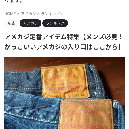
ります。
HOME
>
アメカジ
>
ランキング
>
広告
アメカジ
ランキング
アメカジ定番アイテム特集【メンズ必見！
かっこいいアメカジの入り口はここから】