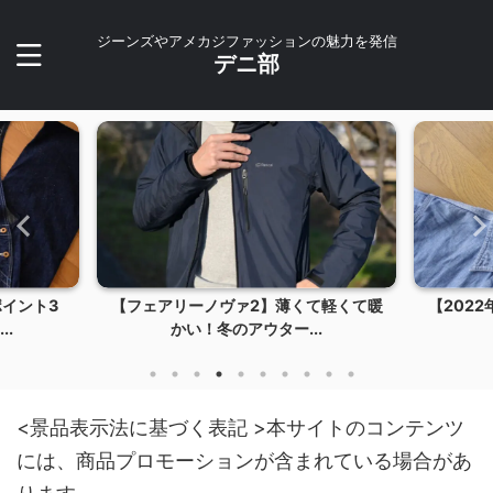
ジーンズやアメカジファッションの魅力を発信
デニ部
て軽くて暖
【2022年版】買ってよかったランキン
【WARE
.
グ
<景品表示法に基づく表記 >本サイトのコンテンツ
には、商品プロモーションが含まれている場合があ