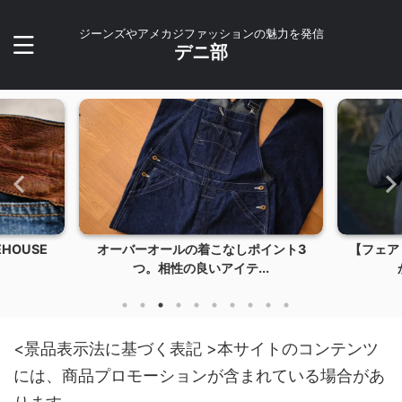
ジーンズやアメカジファッションの魅力を発信
デニ部
イント3
【フェアリーノヴァ2】薄くて軽くて暖
【202
..
かい！冬のアウター...
<景品表示法に基づく表記 >本サイトのコンテンツ
には、商品プロモーションが含まれている場合があ