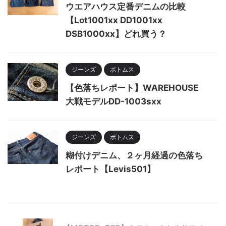
ウエアハウス定番デニムの比較
【Lot1001xx DD1001xx
DSB1000xx】どれ買う？
ジーンズ
ボトムス
【色落ちレポート】WAREHOUSE
大戦モデルDD-1003sxx
ジーンズ
ボトムス
糊付けデニム、２ヶ月経過の色落ち
レポート【Levis501】