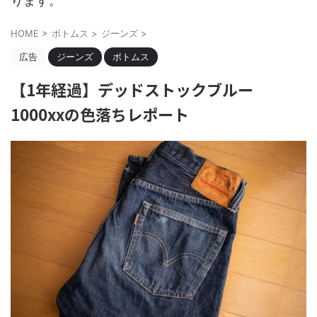
ります。
HOME
>
ボトムス
>
ジーンズ
>
広告
ジーンズ
ボトムス
【1年経過】デッドストックブルー
1000xxの色落ちレポート