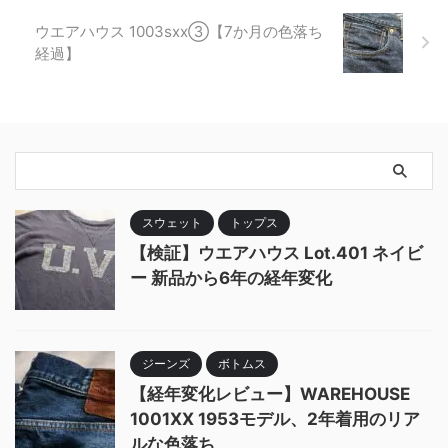
ウエアハウス 1003sxx③【7か月の色落ち
経過】
スウェット
トップス
【検証】ウエアハウス Lot.401 ネイビ
ー 新品から6年の経年変化
ジーンズ
ボトムス
【経年変化レビュー】WAREHOUSE
1001XX 1953モデル、2年着用のリア
ルな色落ち