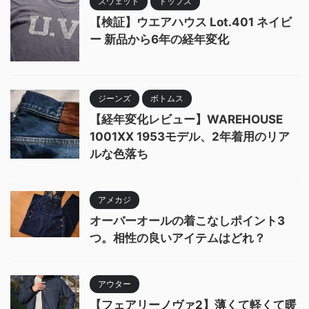
スウェット
トップス
【検証】ウエアハウス Lot.401 ネイビ
ー 新品から6年の経年変化
ジーンズ
ボトムス
【経年変化レビュー】WAREHOUSE
1001XX 1953モデル、2年着用のリア
ルな色落ち
アメカジ
オーバーオールの着こなしポイント3
つ。相性の良いアイテムはどれ？
アウター
【フェアリーノヴァ2】薄くて軽くて暖