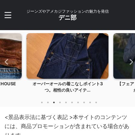
ジーンズやアメカジファッションの魅力を発信
デニ部
イント3
【フェアリーノヴァ2】薄くて軽くて暖
【202
..
かい！冬のアウター...
<景品表示法に基づく表記 >本サイトのコンテンツ
には、商品プロモーションが含まれている場合があ