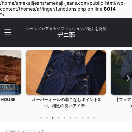
/home/amekajijeans/amekaji-jeans.com/public_html/wp-
content/themes/affinger/functions.php on line
8014
">
ジーンズやアメカジファッションの魅力を発信
デニ部
HOUSE
オーバーオールの着こなしポイント3
【フェア
つ。相性の良いアイテ...
HOME
>
メンテナンス