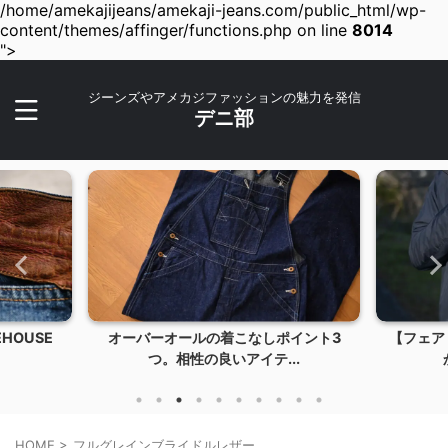
/home/amekajijeans/amekaji-jeans.com/public_html/wp-
content/themes/affinger/functions.php on line
8014
">
ジーンズやアメカジファッションの魅力を発信
デニ部
HOUSE
オーバーオールの着こなしポイント3
【フェア
つ。相性の良いアイテ...
HOME
>
フルグレインブライドルレザー