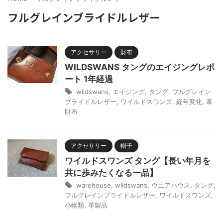
フルグレインブライドルレザー
アクセサリー
財布
WILDSWANS タングのエイジングレポ
ート 1年経過
wildswans
,
エイジング
,
タング
,
フルグレイン
ブライドルレザー
,
ワイルドスワンズ
,
経年変化
,
革
財布
アクセサリー
帽子
ワイルドスワンズ タング【長い年月を
共に歩みたくなる一品】
warehouse
,
wildswans
,
ウエアハウス
,
タング
,
フルグレインブライドルレザー
,
ワイルドスワンズ
,
小物類
,
革製品